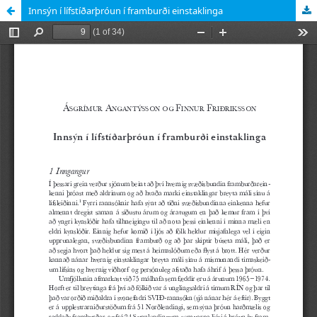
Innsýn í lífstíðarþróun í framburði einstaklinga