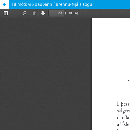
Til móts við dauðann í Brennu-Njáls sögu