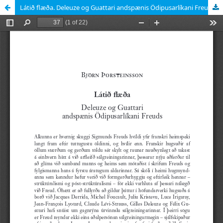
Látið flæða. Deleuze og Guattari andspænis Ödipusarlíkani Freuds