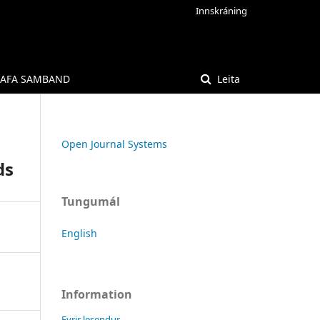
Innskráning
AFA SAMBAND
Leita
Open Journal Systems
ds
Tungumál
English
Information
Fyrir lesendur