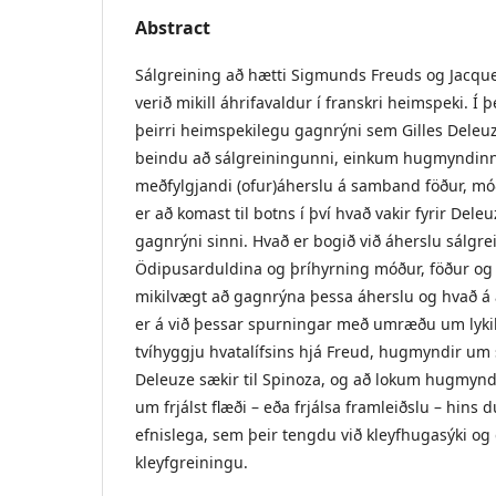
Abstract
Sálgreining að hætti Sigmunds Freuds og Jacque
verið mikill áhrifavaldur í franskri heimspeki. Í 
þeirri heimspekilegu gagnrýni sem Gilles Deleuz
beindu að sálgreiningunni, einkum hugmyndin
meðfylgjandi (ofur)áherslu á samband föður, m
er að komast til botns í því hvað vakir fyrir Del
gagnrýni sinni. Hvað er bogið við áherslu sálgre
Ödipusarduldina og þríhyrning móður, föður og 
mikilvægt að gagnrýna þessa áherslu og hvað á a
er á við þessar spurningar með umræðu um lykila
tvíhyggju hvatalífsins hjá Freud, hugmyndir um 
Deleuze sækir til Spinoza, og að lokum hugmynd
um frjálst flæði – eða frjálsa framleiðslu – hins 
efnislega, sem þeir tengdu við kleyfhugasýki og
kleyfgreiningu.