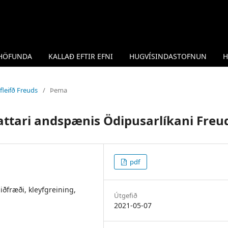
 HÖFUNDA
KALLAÐ EFTIR EFNI
HUGVÍSINDASTOFNUN
H
fleifð Freuds
/
Þema
attari andspænis Ödipusarlíkani Freu
pdf
iðfræði, kleyfgreining,
Útgefið
2021-05-07