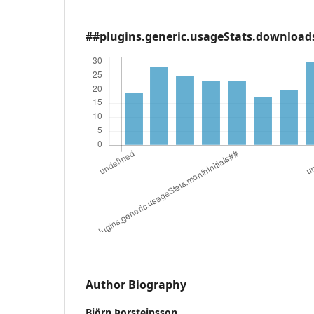
##plugins.generic.usageStats.download
Author Biography
Björn Þorsteinsson