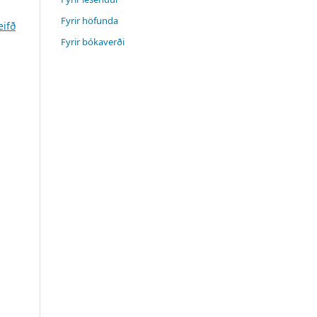
Fyrir höfunda
eifð
Fyrir bókaverði