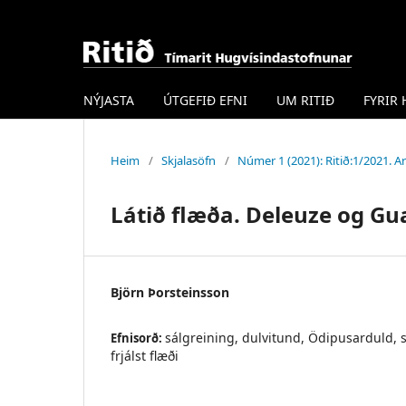
NÝJASTA
ÚTGEFIÐ EFNI
UM RITIÐ
FYRIR
Heim
/
Skjalasöfn
/
Númer 1 (2021): Ritið:1/2021. Ar
Látið flæða. Deleuze og Gu
Björn Þorsteinsson
sálgreining, dulvitund, Ödipusarduld, s
Efnisorð:
frjálst flæði