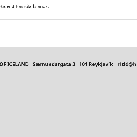
kideild Háskóla Íslands.
OF ICELAND - Sæmundargata 2 - 101 Reykjavík
- ritid@hi