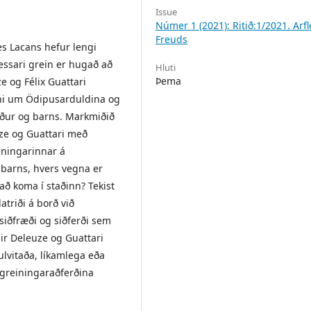
Issue
Númer 1 (2021): Ritið:1/2021. Arfl
Freuds
s Lacans hefur lengi
þessari grein er hugað að
Hluti
Þema
e og Félix Guattari
ni um Ödipusarduldina og
óður og barns. Markmiðið
euze og Guattari með
iningarinnar á
barns, hvers vegna er
ð koma í staðinn? Tekist
triði á borð við
siðfræði og siðferði sem
ir Deleuze og Guattari
dulvitaða, líkamlega eða
 greiningaraðferðina