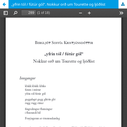
„yfrin tól / fútúr gól“. Nokkur orð um Tourette og ljóðlist