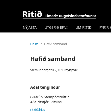
NÝJASTA
ÚTGEFIÐ EFNI
UM RITIÐ
FYRIR
Heim
/
Hafið samband
Hafið samband
Sæmundargötu 2, 101 Reykjavík
Aðal tengiliður
Guðrún Steinþórsdóttir
Aðalritstjóri Ritsins
ritid@hi.is