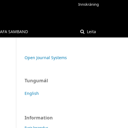
Innskráning
AFA SAMBAND
Leita
Open Journal Systems
Tungumál
English
Information
Fyrir lesendur