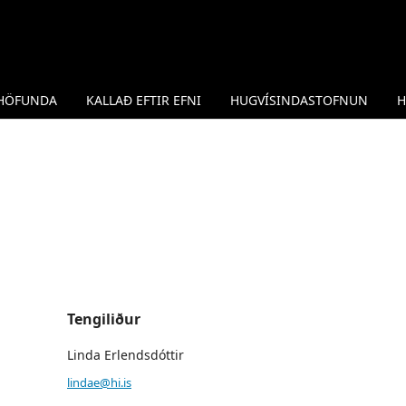
 HÖFUNDA
KALLAÐ EFTIR EFNI
HUGVÍSINDASTOFNUN
H
Tengiliður
Linda Erlendsdóttir
lindae@hi.is