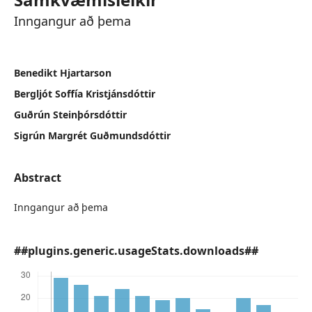
Inngangur að þema
Benedikt Hjartarson
Bergljót Soffía Kristjánsdóttir
Guðrún Steinþórsdóttir
Sigrún Margrét Guðmundsdóttir
Abstract
Inngangur að þema
##plugins.generic.usageStats.downloads##