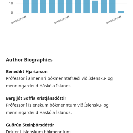
Author Biographies
Benedikt Hjartarson
Prófessor í almennri bókmenntafræði við Íslensku- og
menningardeild Háskóla Íslands.
Bergljót Soffía Kristjánsdóttir
Prófessor í íslenskum bókmenntum við Íslensku- og
menningardeild Háskóla Íslands.
Guðrún Steinþórsdóttir
Doktor í íslenskum bókmenntum.