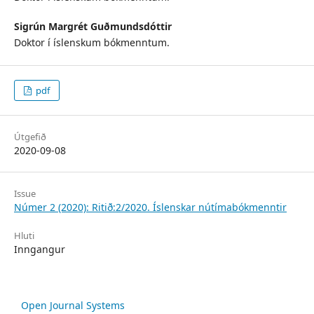
Sigrún Margrét Guðmundsdóttir
Doktor í íslenskum bókmenntum.
pdf
Útgefið
2020-09-08
Issue
Númer 2 (2020): Ritið:2/2020. Íslenskar nútímabókmenntir
Hluti
Inngangur
Open Journal Systems