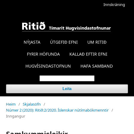
Innskráning
NÝJASTA
ÚTGEFIÐ EFNI
UM RITIÐ
FYRIR HÖFUNDA
KALLAÐ EFTIR EFNI
HUGVÍSINDASTOFNUN
HAFA SAMBAND
Leita
Heim
/
Skjalasöfn
/
Númer 2 (2020): Ritið:2/2020. Íslenskar nútímabókmenntir
/
Inngangur
Samkvæmisleikir