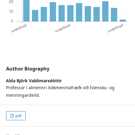
Author Biography
Alda Björk Valdimarsdóttir
Prófessor í almennri bókmenntafræði við Íslensku- og
menningardeild.
pdf