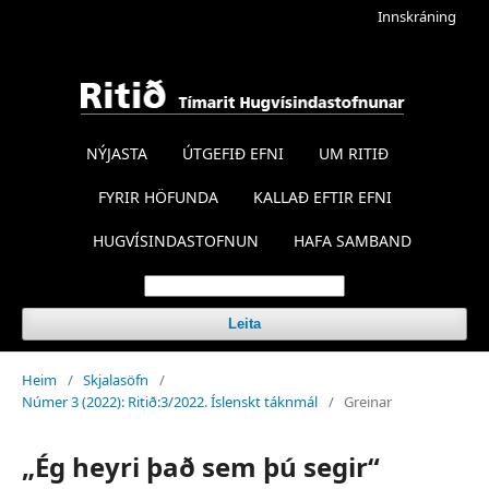
Innskráning
NÝJASTA
ÚTGEFIÐ EFNI
UM RITIÐ
FYRIR HÖFUNDA
KALLAÐ EFTIR EFNI
HUGVÍSINDASTOFNUN
HAFA SAMBAND
Leita
Heim
/
Skjalasöfn
/
Númer 3 (2022): Ritið:3/2022. Íslenskt táknmál
/
Greinar
„Ég heyri það sem þú segir“