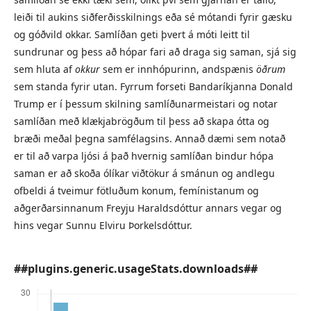
leiði til aukins siðferðisskilnings eða sé mótandi fyrir gæsku
og góðvild okkar. Samlíðan geti þvert á móti leitt til
sundrunar og þess að hópar fari að draga sig saman, sjá sig
sem hluta af
okkur
sem er innhópurinn, andspænis
öðrum
sem standa fyrir utan. Fyrrum forseti Bandaríkjanna Donald
Trump er í þessum skilning samlíðunarmeistari og notar
samlíðan með klækjabrögðum til þess að skapa ótta og
bræði meðal þegna samfélagsins. Annað dæmi sem notað
er til að varpa ljósi á það hvernig samlíðan bindur hópa
saman er að skoða ólíkar viðtökur á smánun og andlegu
ofbeldi á tveimur fötluðum konum, femínistanum og
aðgerðarsinnanum Freyju Haraldsdóttur annars vegar og
hins vegar Sunnu Elviru Þorkelsdóttur.
##plugins.generic.usageStats.downloads##