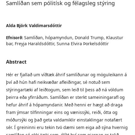
Samlíðan sem pólitísk og félagsleg stýring
Alda Björk Valdimarsdóttir
Samlíðan, hópamyndun, Donald Trump, Klaustur
Efnisorð:
bar, Freyja Haraldsdóttir, Sunna Elvira Þorkelsdóttir
Abstract
Hér er fjallað um víðtæk áhrif samlíðunar og möguleikann á
því að hún hafi neikvæðar afleiðingar, sé notuð sem
stýringartæki af leiðtogum, sem leið til þess að ná völdum
þeirra eða yfirráðum. Samlíðan er sterkt sameiningarafl og
hefur áhrif á hópamyndanir. Með henni er hægt að draga
fram ýmsar tilfinningar eins og vænissýki, reiði, ótta og
móðursýki og það geta valdamiklir einstaklingar notafært
sér. Í greininni eru tekin tvö dæmi sem eiga að sýna hvernig
samlíðan sé ekki tæki sem, ólíkt því sem gjarnan er talið,