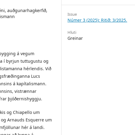
ýni, auðgunarhagkerfið,
Issue
alismann
Númer 3 (2025): Ritið: 3/2025.
Hluti
Greinar
ppbygging á vegum
ja í byrjun tuttugustu og
listamanna hérlendis. Við
agsfræðinganna Lucs
nnsins á kapítalismann.
nnsins, vistrænnar
rar þjóðernishyggju.
kis og Chiapello um
s og Arnauds Esquerre um
mfjöllunar hér á landi.
 vegar að kynna á