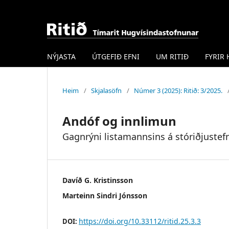
NÝJASTA
ÚTGEFIÐ EFNI
UM RITIÐ
FYRIR
Heim
/
Skjalasöfn
/
Númer 3 (2025): Ritið: 3/2025.
Andóf og innlimun
Gagnrýni listamannsins á stóriðjustef
Davíð G. Kristinsson
Marteinn Sindri Jónsson
https://doi.org/10.33112/ritid.25.3.3
DOI: