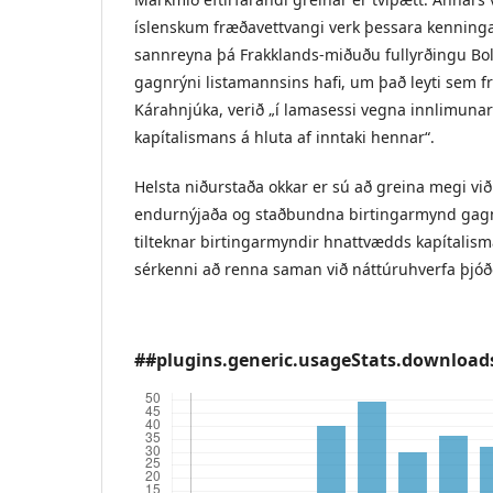
íslenskum fræðavettvangi verk þessara kenning
sannreyna þá Frakklands-miðuðu fullyrðingu Bol
gagnrýni listamannsins hafi, um það leyti sem 
Kárahnjúka, verið „í lamasessi vegna innlimunar
kapítalismans á hluta af inntaki hennar“.
Helsta niðurstaða okkar er sú að greina megi við
endurnýjaða og staðbundna birtingarmynd gagn
tilteknar birtingarmyndir hnattvædds kapítalism
sérkenni að renna saman við náttúruhverfa þjóð
##plugins.generic.usageStats.download