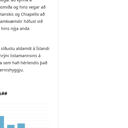
asmiða og hins vegar að
tanskis og Chiapello að
framkvæmdir hófust við
 hins nýja anda
 síðustu aldamót á Íslandi
rýni listamannsins á
a sem hafi hérlendis það
ernishyggju.
s##