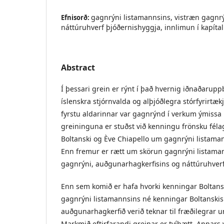
gagnrýni listamannsins, vistræn gagnr
Efnisorð:
náttúruhverf þjóðernishyggja, innlimun í kapít
Abstract
Í þessari grein er rýnt í það hvernig iðnaðaru
íslenskra stjórnvalda og alþjóðlegra stórfyrirtæk
fyrstu aldarinnar var gagnrýnd í verkum ýmissa 
greininguna er stuðst við kenningu frönsku fél
Boltanski og Ève Chiapello um gagnrýni listama
Enn fremur er rætt um skörun gagnrýni listama
gagnrýni, auðgunarhagkerfisins og náttúruhverf
Enn sem komið er hafa hvorki kenningar Boltans
gagnrýni listamannsins né kenningar Boltanski
auðgunarhagkerfið verið teknar til fræðilegrar u
Markmið eftirfarandi greinar er tvíþætt. Annars