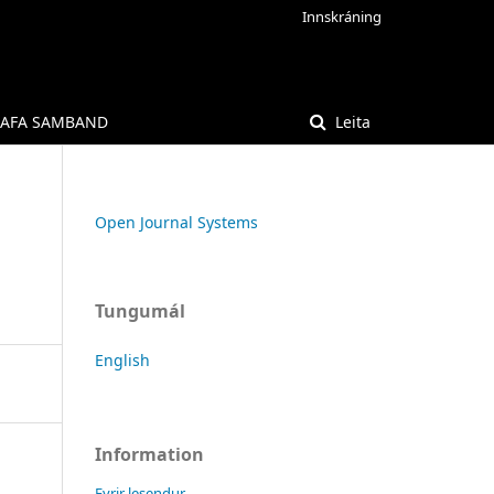
Innskráning
AFA SAMBAND
Leita
Open Journal Systems
Tungumál
English
Information
Fyrir lesendur