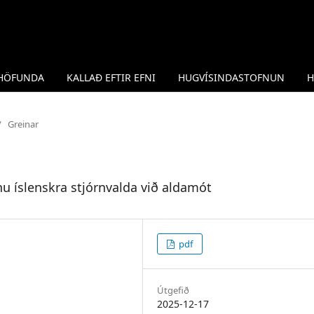
 HÖFUNDA
KALLAÐ EFTIR EFNI
HUGVÍSINDASTOFNUN
H
/
Greinar
nu íslenskra stjórnvalda við aldamót
pdf
Útgefið
2025-12-17