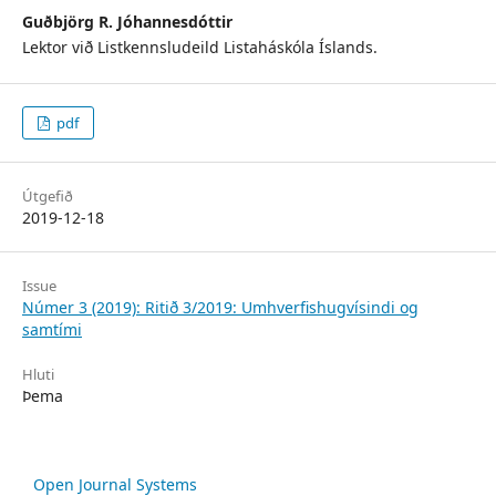
Guðbjörg R. Jóhannesdóttir
Lektor við Listkennsludeild Listaháskóla Íslands.
pdf
Útgefið
2019-12-18
Issue
Númer 3 (2019): Ritið 3/2019: Umhverfishugvísindi og
samtími
Hluti
Þema
Open Journal Systems