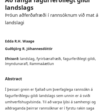
landslags
Þróun aðferðafræði í rannsóknum við mat á
landslagi
Edda R.H. Waage
Guðbjörg R. Jóhannesdóttir
landslag, fyrirbærafræði, fagurferðilegt gildi,
Efnisorð:
ímyndunarafl, Rammaáætlun
Abstract
Í þessari grein er fjallað um þverfaglega rannsókn á
fagurferðilegu gildi landslags sem unnin er á sviði
umhverfishugvísinda. Til að varpa ljósi á samhengi og
aðdraganda þeirrar rannsóknar er í fyrstu rakin saga