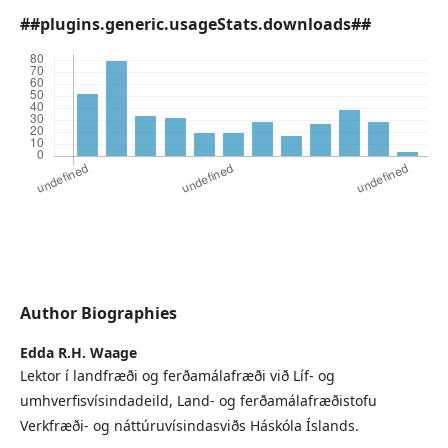
##plugins.generic.usageStats.downloads##
Author Biographies
Edda R.H. Waage
Lektor í landfræði og ferðamálafræði við Líf- og
umhverfisvísindadeild, Land- og ferðamálafræðistofu
Verkfræði- og náttúruvísindasviðs Háskóla Íslands.