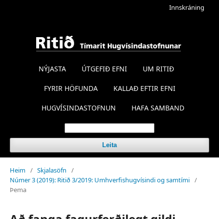
Innskráning
NÝJASTA
ÚTGEFIÐ EFNI
UM RITIÐ
FYRIR HÖFUNDA
KALLAÐ EFTIR EFNI
HUGVÍSINDASTOFNUN
HAFA SAMBAND
Leita
Heim
/
Skjalasöfn
/
Númer 3 (2019): Ritið 3/2019: Umhverfishugvísindi og samtími
/
Þema
Að fanga fagurferðilegt gildi