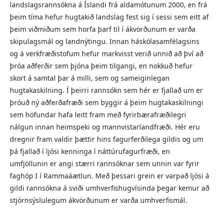
landslagsrannsókna á Íslandi frá aldamótunum 2000, en frá
þeim tíma hefur hugtakið landslag fest sig í sessi sem eitt af
þeim viðmiðum sem horfa þarf til í ákvörðunum er varða
skipulagsmál og landnýtingu. Innan háskólasamfélagsins
og á verkfræðistofum hefur markvisst verið unnið að því að
þróa aðferðir sem þjóna þeim tilgangi, en nokkuð hefur
skort á samtal þar á milli, sem og sameiginlegan
hugtakaskilning. Í þeirri rannsókn sem hér er fjallað um er
þróuð ný aðferðafræði sem byggir á þeim hugtakaskilningi
sem höfundar hafa leitt fram með fyrirbærafræðilegri
nálgun innan heimspeki og mannvistarlandfræði. Hér eru
dregnir fram valdir þættir hins fagurferðilega gildis og um
þá fjallað í ljósi kenninga í náttúrufagurfræði, en
umfjöllunin er angi stærri rannsóknar sem unnin var fyrir
faghóp I í Rammaáætlun. Með þessari grein er varpað ljósi á
gildi rannsókna á sviði umhverfishugvísinda þegar kemur að
stjórnsýslulegum ákvörðunum er varða umhverfismál.