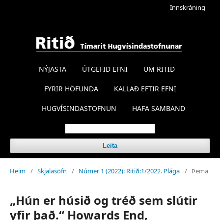
Innskráning
NÝJASTA
ÚTGEFIÐ EFNI
UM RITIÐ
FYRIR HÖFUNDA
KALLAÐ EFTIR EFNI
HUGVÍSINDASTOFNUN
HAFA SAMBAND
Leita
Heim
/
Skjalasöfn
/
Númer 1 (2022): Ritið:1/2022. Plága
/
Þema
„Hún er húsið og tréð sem slútir
yfir það.“ Howards End,