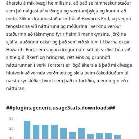
áherslu á mikilvægi heimilisins, að það sé himneskur staður
sem þú nálgast af virðingu og væntumþykju og kunnir að
meta. Slíkur draumastaður er húsið Howards End, og vegna
tengslanna við náttúruna og móðurina í verkinu verður
staðurinn að táknmynd fyrir heimili mannkynsins, jörðina
sjálfa, auðlindir okkar og það sem við skilum til barna okkar.
Howards End, sem sagan dregur nafn sitt af, virðist búa við
sitt eigið lífkerfi og hringrás, rétt eins og grunnöfl
náttúrunnar. Í verki Forsters er lögð áhersla á það mikilvæga
hlutverk að vernda verðmæti og skila þeim ósködduðum til
næstu kynslóðar, hvort sem það er fortíðin, menningin eða
náttúran.
##plugins.generic.usageStats.downloads##