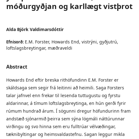
móðurgyðjan og karllægt vistþrot
Alda Björk Valdimarsdóttir
E.M. Forster, Howards End, vistrýni, gyðjutrú,
Efnisorð:
loftslagsbreytingar, mæðraveldi
Abstract
Howards End eftir breska rithöfundinn E.M. Forster er
skáldsaga sem segir frá leitinni að heimili. Saga Forsters
talar jafnvel enn frekar til lesenda tuttugustu og fyrstu
aldarinnar, á tímum loftslagsbreytinga, en hún gerði fyrir
rúmum hundrað árum. Í sögunni dregur höfundurinn fram
andstæð sjónarmið þeirra sem sýna lögmáli náttúrunnar
virðingu og svo hinna sem eru fulltrúar vélvæðingar,
tæknibyltingar og heimsvaldastefnu. Sagan leggur mikla