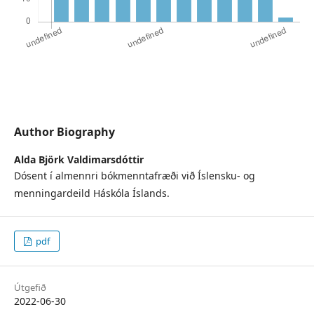
Author Biography
Alda Björk Valdimarsdóttir
Dósent í almennri bókmenntafræði við Íslensku- og
menningardeild Háskóla Íslands.
pdf
Útgefið
2022-06-30