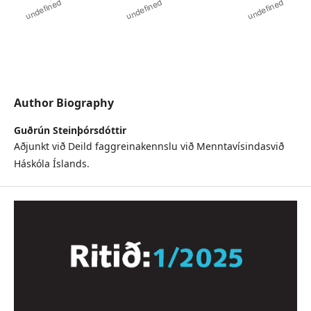
Author Biography
Guðrún Steinþórsdóttir
Aðjunkt við Deild faggreinakennslu við Menntavísindasvið
Háskóla Íslands.