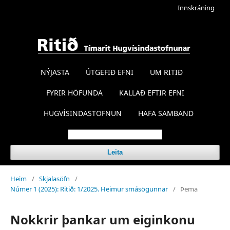
Innskráning
NÝJASTA
ÚTGEFIÐ EFNI
UM RITIÐ
FYRIR HÖFUNDA
KALLAÐ EFTIR EFNI
HUGVÍSINDASTOFNUN
HAFA SAMBAND
Leita
Heim
/
Skjalasöfn
/
Númer 1 (2025): Ritið: 1/2025. Heimur smásögunnar
/
Þema
Nokkrir þankar um eiginkonu