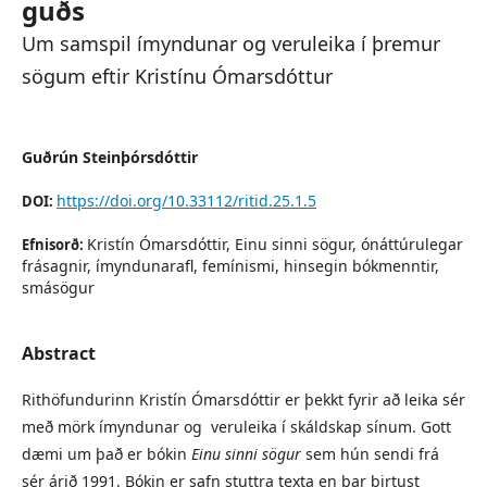
guðs
Um samspil ímyndunar og veruleika í þremur
sögum eftir Kristínu Ómarsdóttur
Guðrún Steinþórsdóttir
https://doi.org/10.33112/ritid.25.1.5
DOI:
Kristín Ómarsdóttir, Einu sinni sögur, ónáttúrulegar
Efnisorð:
frásagnir, ímyndunarafl, femínismi, hinsegin bókmenntir,
smásögur
Abstract
Rithöfundurinn Kristín Ómarsdóttir er þekkt fyrir að leika sér
með mörk ímyndunar og veruleika í skáldskap sínum. Gott
dæmi um það er bókin
Einu sinni sögur
sem hún sendi frá
sér árið 1991. Bókin er safn stuttra texta en þar birtust