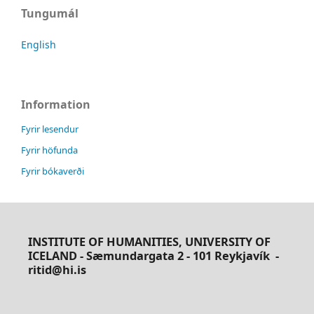
Tungumál
English
Information
Fyrir lesendur
Fyrir höfunda
Fyrir bókaverði
INSTITUTE OF HUMANITIES, UNIVERSITY OF
ICELAND - Sæmundargata 2 - 101 Reykjavík
-
ritid@hi.is