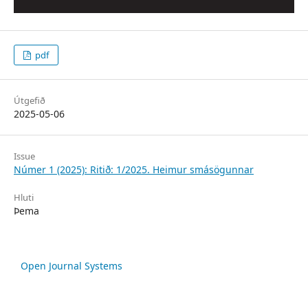
pdf
Útgefið
2025-05-06
Issue
Númer 1 (2025): Ritið: 1/2025. Heimur smásögunnar
Hluti
Þema
Open Journal Systems