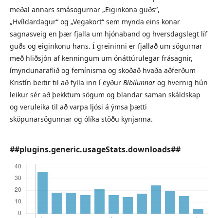
meðal annars smásögurnar „Eiginkona guðs“,
„Hvíldardagur“ og „Vegakort“ sem mynda eins konar
sagnasveig en þær fjalla um hjónaband og hversdagslegt líf
guðs og eiginkonu hans. Í greininni er fjallað um sögurnar
með hliðsjón af kenningum um ónáttúrulegar frásagnir,
ímyndunaraflið og femínisma og skoðað hvaða aðferðum
Kristín beitir til að fylla inn í eyður
Biblíunnar
og hvernig hún
leikur sér að þekktum sögum og blandar saman skáldskap
og veruleika til að varpa ljósi á ýmsa þætti
sköpunarsögunnar og ólíka stöðu kynjanna.
##plugins.generic.usageStats.downloads##