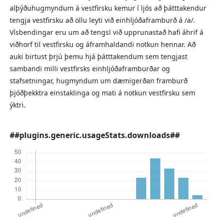
alþýðuhugmyndum á vestfirsku kemur í ljós að þátttakendur
tengja vestfirsku að öllu leyti við einhljóðaframburð á /a/.
Vísbendingar eru um að tengsl við upprunastað hafi áhrif á
viðhorf til vestfirsku og áframhaldandi notkun hennar. Að
auki birtust þrjú þemu hjá þátttakendum sem tengjast
sambandi milli vestfirsks einhljóðaframburðar og
stafsetningar, hugmyndum um dæmigerðan framburð
þjóðþekktra einstaklinga og mati á notkun vestfirsku sem
ýktri.
##plugins.generic.usageStats.downloads##