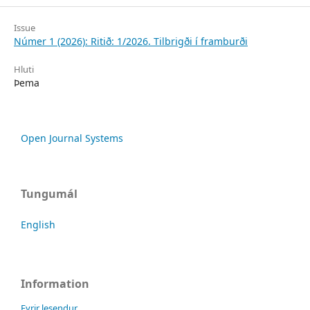
Issue
Númer 1 (2026): Ritið: 1/2026. Tilbrigði í framburði
Hluti
Þema
Open Journal Systems
Tungumál
English
Information
Fyrir lesendur