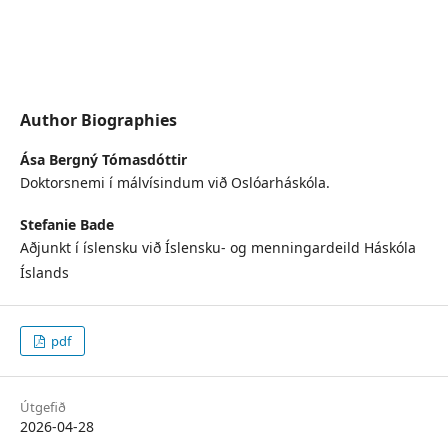
Author Biographies
Ása Bergný Tómasdóttir
Doktorsnemi í málvísindum við Oslóarháskóla.
Stefanie Bade
Aðjunkt í íslensku við Íslensku- og menningardeild Háskóla
Íslands
pdf
Útgefið
2026-04-28