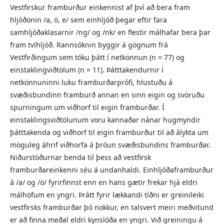
Vestfirskur framburður einkennist af því að bera fram
hljóðönin /a, ö, e/ sem einhljóð þegar eftir fara
samhljóðaklasarnir /ng/ og /nk/ en flestir málhafar bera þar
fram tvíhljóð. Rannsóknin byggir á gögnum frá
Vestfirðingum sem tóku þátt í netkönnun (n = 77) og
einstaklingviðtölum (n = 11). Þátttakendurnir í
netkönnuninni luku framburðarprófi, hlustuðu á
svæðisbundinn framburð annan en sinn eigin og svöruðu
spurningum um viðhorf til eigin framburðar. Í
einstaklingsviðtölunum voru kannaðar nánar hugmyndir
þátttakenda og viðhorf til eigin framburður til að álykta um
möguleg áhrif viðhorfa á þróun svæðisbundins framburðar.
Niðurstöðurnar benda til þess að vestfirsk
framburðareinkenni séu á undanhaldi. Einhljóðaframburður
á /a/ og /ö/ fyrirfinnst enn en hans gætir frekar hjá eldri
málhöfum en yngri. Þrátt fyrir lækkandi tíðni er greinileiki
vestfirsks framburðar þó nokkur, en talsvert meiri meðvitund
er að finna meðal eldri kynslóða en yngri. Við greiningu á