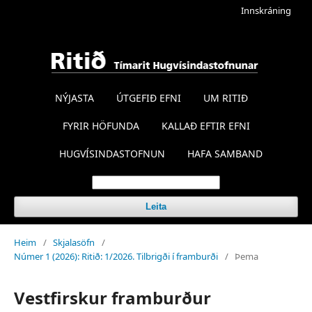
Innskráning
NÝJASTA
ÚTGEFIÐ EFNI
UM RITIÐ
FYRIR HÖFUNDA
KALLAÐ EFTIR EFNI
HUGVÍSINDASTOFNUN
HAFA SAMBAND
Leita
Heim
/
Skjalasöfn
/
Númer 1 (2026): Ritið: 1/2026. Tilbrigði í framburði
/
Þema
Vestfirskur framburður