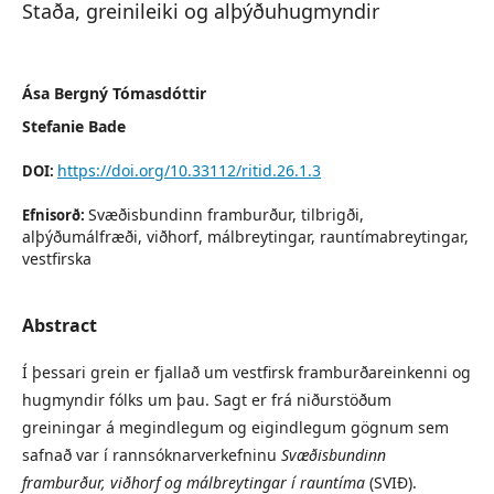
Staða, greinileiki og alþýðuhugmyndir
Ása Bergný Tómasdóttir
Stefanie Bade
https://doi.org/10.33112/ritid.26.1.3
DOI:
Svæðisbundinn framburður, tilbrigði,
Efnisorð:
alþýðumálfræði, viðhorf, málbreytingar, rauntímabreytingar,
vestfirska
Abstract
Í þessari grein er fjallað um vestfirsk framburðareinkenni og
hugmyndir fólks um þau. Sagt er frá niðurstöðum
greiningar á megindlegum og eigindlegum gögnum sem
safnað var í rannsóknarverkefninu
Svæðisbundinn
framburður, viðhorf og málbreytingar í rauntíma
(SVIÐ).