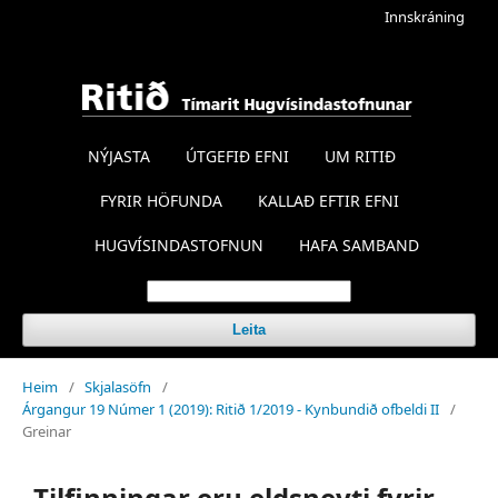
Innskráning
NÝJASTA
ÚTGEFIÐ EFNI
UM RITIÐ
FYRIR HÖFUNDA
KALLAÐ EFTIR EFNI
HUGVÍSINDASTOFNUN
HAFA SAMBAND
Leita
Heim
/
Skjalasöfn
/
Árgangur 19 Númer 1 (2019): Ritið 1/2019 - Kynbundið ofbeldi II
/
Greinar
„Tilfinningar eru eldsneyti fyrir