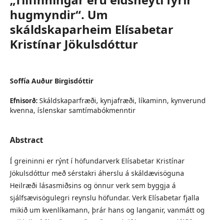
hugmyndir“. Um
skáldskaparheim Elísabetar
Kristínar Jökulsdóttur
Soffía Auður Birgisdóttir
Skáldskaparfræði, kynjafræði, líkaminn, kynverund
Efnisorð:
kvenna, íslenskar samtímabókmenntir
Abstract
Í greininni er rýnt í höfundarverk Elísabetar Kristínar
Jökulsdóttur með sérstakri áherslu á skáldævisöguna
Heilræði lásasmiðsins og önnur verk sem byggja á
sjálfsævisögulegri reynslu höfundar. Verk Elísabetar fjalla
mikið um kvenlíkamann, þrár hans og langanir, vanmátt og