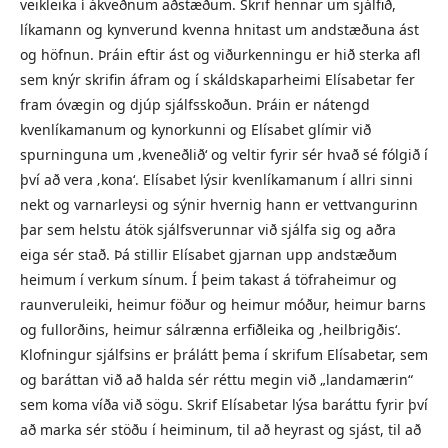
veikleika í ákveðnum aðstæðum. Skrif hennar um sjálfið,
líkamann og kynverund kvenna hnitast um andstæðuna ást
og höfnun. Þráin eftir ást og viðurkenningu er hið sterka afl
sem knýr skrifin áfram og í skáldskaparheimi Elísabetar fer
fram óvægin og djúp sjálfsskoðun. Þráin er nátengd
kvenlíkamanum og kynorkunni og Elísabet glímir við
spurninguna um ‚kveneðlið‘ og veltir fyrir sér hvað sé fólgið í
því að vera ‚kona‘. Elísabet lýsir kvenlíkamanum í allri sinni
nekt og varnarleysi og sýnir hvernig hann er vettvangurinn
þar sem helstu átök sjálfsverunnar við sjálfa sig og aðra
eiga sér stað. Þá stillir Elísabet gjarnan upp andstæðum
heimum í verkum sínum. Í þeim takast á töfraheimur og
raunveruleiki, heimur föður og heimur móður, heimur barns
og fullorðins, heimur sálrænna erfiðleika og ‚heilbrigðis‘.
Klofningur sjálfsins er þrálátt þema í skrifum Elísabetar, sem
og baráttan við að halda sér réttu megin við „landamærin“
sem koma víða við sögu. Skrif Elísabetar lýsa baráttu fyrir því
að marka sér stöðu í heiminum, til að heyrast og sjást, til að