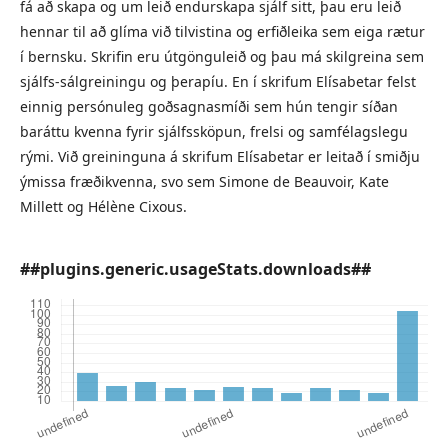
fá að skapa og um leið endurskapa sjálf sitt, þau eru leið
hennar til að glíma við tilvistina og erfiðleika sem eiga rætur
í bernsku. Skrifin eru útgönguleið og þau má skilgreina sem
sjálfs-sálgreiningu og þerapíu. En í skrifum Elísabetar felst
einnig persónuleg goðsagnasmíði sem hún tengir síðan
baráttu kvenna fyrir sjálfssköpun, frelsi og samfélagslegu
rými. Við greininguna á skrifum Elísabetar er leitað í smiðju
ýmissa fræðikvenna, svo sem Simone de Beauvoir, Kate
Millett og Hélène Cixous.
##plugins.generic.usageStats.downloads##