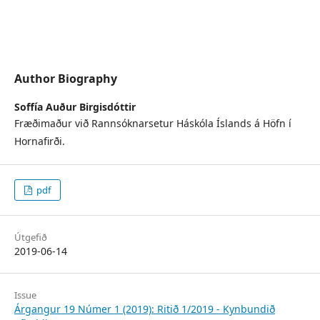
Author Biography
Soffía Auður Birgisdóttir
Fræðimaður við Rannsóknarsetur Háskóla Íslands á Höfn í
Hornafirði.
pdf
Útgefið
2019-06-14
Issue
Árgangur 19 Númer 1 (2019): Ritið 1/2019 - Kynbundið