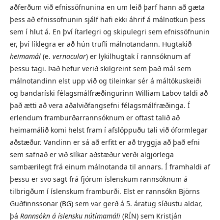
aðferðum við efnissöfnunina en um leið þarf hann að gæta
þess að efnissöfnunin sjálf hafi ekki áhrif á málnotkun þess
sem í hlut á. En því ítarlegri og skipulegri sem efnissöfnunin
er, því líklegra er að hún trufli málnotandann. Hugtakið
heimamál
(e.
vernacular
) er lykilhugtak í rannsóknum af
þessu tagi. Það hefur verið skilgreint sem það mál sem
málnotandinn elst upp við og tileinkar sér á máltökuskeiði
og bandaríski félagsmálfræðingurinn William Labov taldi að
það ætti að vera aðalviðfangsefni félagsmálfræðinga. Í
erlendum framburðarrannsóknum er oftast talið að
heimamálið komi helst fram í afslöppuðu tali við óformlegar
aðstæður. Vandinn er sá að erfitt er að tryggja að það efni
sem safnað er við slíkar aðstæður verði algjörlega
sambærilegt frá einum málnotanda til annars. Í framhaldi af
þessu er svo sagt frá fjórum íslenskum rannsóknum á
tilbrigðum í íslenskum framburði. Elst er rannsókn Björns
Guðfinnssonar (BG) sem var gerð á 5. áratug síðustu aldar,
þá
Rannsókn á íslensku nútímamáli
(RÍN) sem Kristján