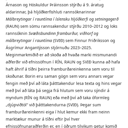
Árnason og Höskuldur Þráinsson stýrðu á 9. áratug
aldarinnar, þá hljóðkerfishluti rannsóknarinnar
Málbreytingar í rauntíma í íslensku hljóðkerfi og setningagerð
(RAUN) sem sömu rannsakendur stýrðu 2010–2012 og loks
rannsóknin
Svæðisbundinn framburður, viðhorf og
málbreytingar í
rauntíma
(SVIÐ) sem Finnur Friðriksson og
Ásgrímur Angantýsson stjórnuðu 2023–2025.
Meginmarkmiðið er að skoða að hvaða marki mismunandi
aðferðir við efnissöfnun í RÍN, RAUN og SVIÐ kunna að hafa
haft áhrif á tíðni þeirra framburðareinkenna sem voru til
skoðunar. Borin eru saman gögn sem voru annars vegar
fengin með því að láta þátttakendur lesa texta og hins vegar
með því að láta þá segja frá hlutum sem voru sýndir á
myndum (RÍN og RAUN) eða með því að taka óformleg
„djúpviðtöl“ við þátttakendurna (SVIÐ). Þegar sum
framburðareinkenni eiga í hlut kemur ekki fram neinn
marktækur munur á tíðni eftir því hver
efnissöfnunaraðferðin er, en í öðrum tilvikum getur komið