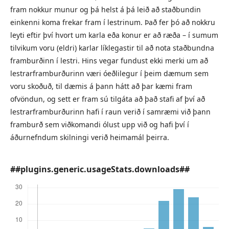
fram nokkur munur og þá helst á þá leið að staðbundin
einkenni koma frekar fram í lestrinum. Það fer þó að nokkru
leyti eftir því hvort um karla eða konur er að ræða – í sumum
tilvikum voru (eldri) karlar líklegastir til að nota staðbundna
framburðinn í lestri. Hins vegar fundust ekki merki um að
lestrarframburðurinn væri óeðlilegur í þeim dæmum sem
voru skoðuð, til dæmis á þann hátt að þar kæmi fram
ofvöndun, og sett er fram sú tilgáta að það stafi af því að
lestrarframburðurinn hafi í raun verið í samræmi við þann
framburð sem viðkomandi ólust upp við og hafi því í
áðurnefndum skilningi verið heimamál þeirra.
##plugins.generic.usageStats.downloads##