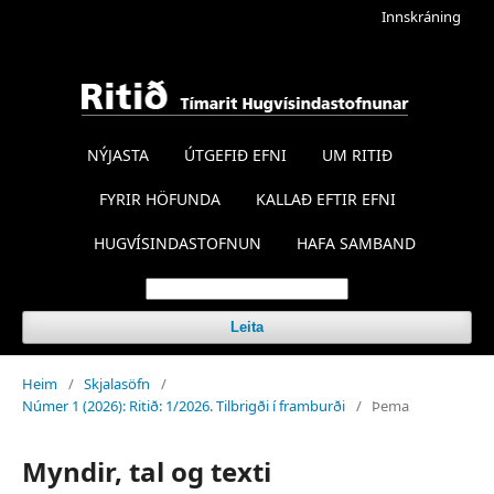
Innskráning
NÝJASTA
ÚTGEFIÐ EFNI
UM RITIÐ
FYRIR HÖFUNDA
KALLAÐ EFTIR EFNI
HUGVÍSINDASTOFNUN
HAFA SAMBAND
Leita
Heim
/
Skjalasöfn
/
Númer 1 (2026): Ritið: 1/2026. Tilbrigði í framburði
/
Þema
Myndir, tal og texti