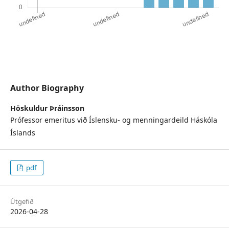
Author Biography
Höskuldur Þráinsson
Prófessor emeritus við Íslensku- og menningardeild Háskóla
Íslands
pdf
Útgefið
2026-04-28