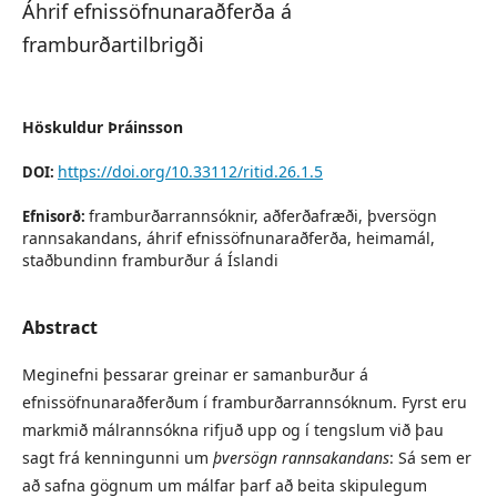
Áhrif efnissöfnunaraðferða á
framburðartilbrigði
Höskuldur Þráinsson
https://doi.org/10.33112/ritid.26.1.5
DOI:
framburðarrannsóknir, aðferðafræði, þversögn
Efnisorð:
rannsakandans, áhrif efnissöfnunaraðferða, heimamál,
staðbundinn framburður á Íslandi
Abstract
Meginefni þessarar greinar er samanburður á
efnissöfnunaraðferðum í framburðarrannsóknum. Fyrst eru
markmið málrannsókna rifjuð upp og í tengslum við þau
sagt frá kenningunni um
þversögn rannsakandans
: Sá sem er
að safna gögnum um málfar þarf að beita skipulegum